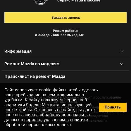
Сервис Mazda в Москве
Заказать звонок
Режим работы:
с 9:00 до 21:00
без выходных
Информация
Ремонт Mazda по моделям
Прайс-лист на ремонт Мазда
Сайт использует cookie-файлы, чтобы сделать
ваше пребывание на нем максимально
© 2010-2026
Сервис Mazda в Москве – ремонт и обслуживание
удобным. К cайту подключен сервис веб-
автомобилей
аналитики Яндекс.Метрика, использующий
Принять
Использование товарного знака и логотипов бренда происходит
cookie-файлы
. Оставаясь на сайте, вы даете
исключительно в информационных целях не является нарушением и
свое
согласие на обработку персональных
не требует получения согласия правообладателя.
данных
в порядке, указанном в
политике
Защита данных и политика конфиденциальности.
обработки персональных данных