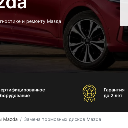
zda
агностике и ремонту Мазда
Сертифицированное
Гарантия
борудование
до 2 лет
ы Mazda
Замена тормозных дисков Mazda