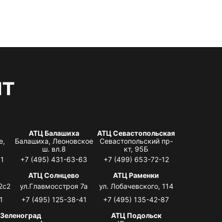
нт
АТЦ Балашиха
АТЦ Севастопольская
е,
Балашиха, Леоновское
Севастопольский пр-
ш. вл.8
кт, 95Б
31
+7 (495) 431-63-63
+7 (499) 653-72-12
АТЦ Солнцево
АТЦ Раменки
2с2
ул.Главмосстроя 7а
ул. Лобачевского, 114
1
+7 (495) 125-38-41
+7 (495) 135-42-87
 Зеленоград
АТЦ Подольск