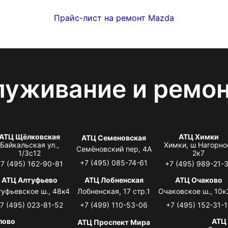
Прайс-лист на ремонт Mazda
луживание и ремо
АТЦ Щёлковская
АТЦ Химки
АТЦ Семеновская
Байкальская ул.,
Химки, ш Нагорно
Семёновский пер, 4А
1/3с12
2к7
+7 (495) 085-74-61
7 (495) 162-90-81
+7 (495) 989-21-
АТЦ Алтуфьево
АТЦ Лобненская
АТЦ Очаково
туфьевское ш., 48к4
Лобненская, 17 стр.1
Очаковское ш., 10к
7 (495) 023-81-52
+7 (499) 110-53-06
+7 (495) 152-31-1
лово
АТЦ
АТЦ Проспект Мира