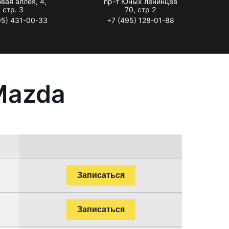
вая аллея, 4,
пр-т Юных ленинцев
стр. 3
70, стр 2
95) 431-00-33
+7 (495) 128-01-88
Mazda
Записаться
Записаться