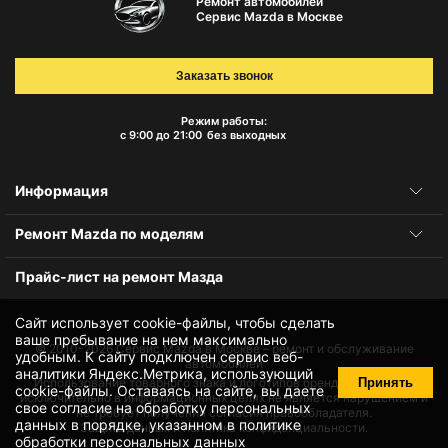
Ремонт автомобилей
Сервис Mazda в Москве
Заказать звонок
Режим работы:
с 9:00 до 21:00
без выходных
Информация
Ремонт Mazda по моделям
Прайс-лист на ремонт Мазда
Сайт использует cookie-файлы, чтобы сделать
ваше пребывание на нем максимально
© 2010-2026
Сервис Mazda в Москве – ремонт и обслуживание
удобным. К cайту подключен сервис веб-
автомобилей
аналитики Яндекс.Метрика, использующий
Принять
Использование товарного знака и логотипов бренда происходит
cookie-файлы
. Оставаясь на сайте, вы даете
исключительно в информационных целях не является нарушением и
свое
согласие на обработку персональных
не требует получения согласия правообладателя.
данных
в порядке, указанном в
политике
Защита данных и политика конфиденциальности.
обработки персональных данных