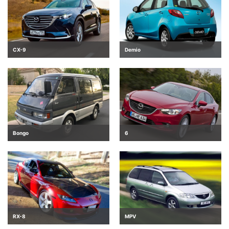
CX-9
Demio
Bongo
6
RX-8
MPV