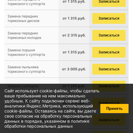
от 1 315 руб.
Записаться
тормозного суппорта
Замена передних
от 1 315 руб.
Записаться
тормозных дисков
Замена передних
от 2 315 руб.
Записаться
тормозных колодок
Замена поршня
от 1 315 руб.
Записаться
тормозного суппорта
Замена пыльника
от 3 005 руб.
Записаться
тормозного суппорта
Замена суппорта
от 1 315 руб.
Записаться
Сайт использует cookie-файлы, чтобы сделать
ваше пребывание на нем максимально
удобным. К cайту подключен сервис веб-
Замена тормозного
от 1 315 руб.
Записаться
суппорта
аналитики Яндекс.Метрика, использующий
Принять
cookie-файлы
. Оставаясь на сайте, вы даете
свое
согласие на обработку персональных
Замена тормозных дисков
от 1 515 руб.
Записаться
данных
в порядке, указанном в
политике
обработки персональных данных