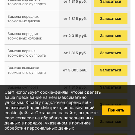
от 1 315 руб.
Записаться
тормозного суппорта
Замена передних
от 1 315 руб.
Записаться
тормозных дисков
Замена передних
от 2 315 руб.
Записаться
тормозных колодок
Замена поршня
от 1 315 руб.
Записаться
тормозного суппорта
Замена пыльника
от 3 005 руб.
Записаться
тормозного суппорта
Замена суппорта
от 1 315 руб.
Записаться
Сайт использует cookie-файлы, чтобы сделать
ваше пребывание на нем максимально
удобным. К cайту подключен сервис веб-
Замена тормозного
от 1 315 руб.
Записаться
суппорта
аналитики Яндекс.Метрика, использующий
Принять
cookie-файлы
. Оставаясь на сайте, вы даете
свое
согласие на обработку персональных
Замена тормозных дисков
от 1 515 руб.
Записаться
данных
в порядке, указанном в
политике
обработки персональных данных