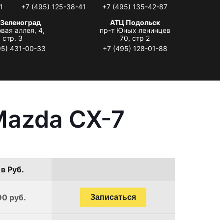
1
+7 (495) 125-38-41
+7 (495) 135-42-87
 Зеленоград
АТЦ Подольск
вая аллея, 4,
пр-т Юных ленинцев
стр. 3
70, стр 2
95) 431-00-33
+7 (495) 128-01-88
Mazda CX-7
в Руб.
90 руб.
Записаться