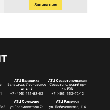
Записаться
нт
АТЦ Балашиха
АТЦ Севастопольская
е,
Балашиха, Леоновское
Севастопольский пр-
ш. вл.8
кт, 95Б
31
+7 (495) 431-63-63
+7 (499) 653-72-12
АТЦ Солнцево
АТЦ Раменки
2с2
ул.Главмосстроя 7а
ул. Лобачевского, 114