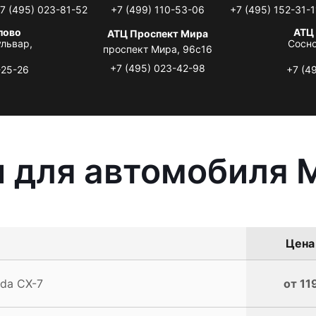
7 (495) 023-81-52
+7 (499) 110-53-06
+7 (495) 152-31-1
лово
АТЦ
АТЦ Проспект Мира
львар,
Сосно
проспект Мира, 96с16
+7 (495) 023-42-98
-25-26
+7 (4
 для автомобиля 
Цена 
da CX-7
от 11