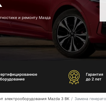
K
агностике и ремонту Мазда
Сертифицированное
Гарантия
борудование
до 2 лет
нт электрооборудования Mazda 3 BK
Замена генерат