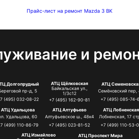
Прайс-лист на ремонт Mazda 3 BK
луживание и ремо
АТЦ Щёлковская
ТЦ Долгопрудный
АТЦ Семеновска
Байкальская ул.,
Береговой пр-д, 5
Семёновский пер,
1/3с12
7 (495) 032-08-22
+7 (495) 085-74-
+7 (495) 162-90-81
АТЦ Удальцова
АТЦ Алтуфьево
АТЦ Лобненска
ул. Удальцова, 60
Алтуфьевское ш., 48к4
Лобненская, 17 стр
7 (499) 110-86-79
+7 (495) 023-81-52
+7 (499) 110-53-
АТЦ Измайлово
АТЦ Проспект Мира