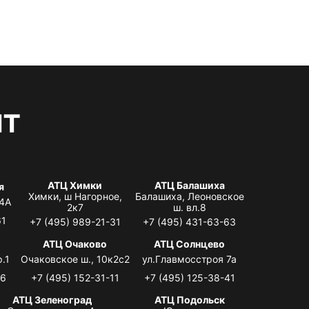
нт
АТЦ Химки
АТЦ Балашиха
я
Химки, ш Нагорное,
Балашиха, Леоновское
 4А
2к7
ш. вл.8
61
+7 (495) 989-21-31
+7 (495) 431-63-63
я
АТЦ Очаково
АТЦ Солнцево
.1
Очаковское ш., 10к2с2
ул.Главмосстроя 7а
06
+7 (495) 152-31-11
+7 (495) 125-38-41
АТЦ Зеленоград
АТЦ Подольск