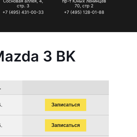
Сосновая аллея, 4,
пр-т Юных ленинцев
стр. 3
70, стр 2
+7 (495) 431-00-33
+7 (495) 128-01-88
Mazda 3 BK
.
.
Записаться
.
Записаться