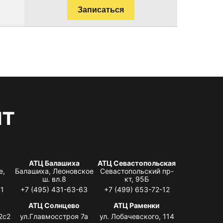
Записаться
нт
АТЦ Балашиха
АТЦ Севастопольская
е,
Балашиха, Леоновское
Севастопольский пр-
ш. вл.8
кт, 95Б
31
+7 (495) 431-63-63
+7 (499) 653-72-12
АТЦ Солнцево
АТЦ Раменки
2с2
ул.Главмосстроя 7а
ул. Лобачевского, 114