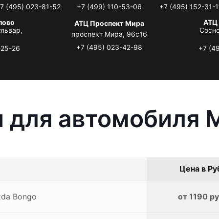
7 (495) 023-81-52
+7 (499) 110-53-06
+7 (495) 152-31-1
лово
АТЦ
АТЦ Проспект Мира
львар,
Сосно
проспект Мира, 96с16
+7 (495) 023-42-98
-25-26
+7 (4
 для автомобиля 
Цена в Ру
zda Bongo
от 1190 ру