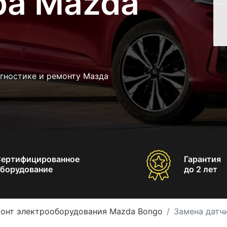
ра Mazda
агностике и ремонту Мазда
Сертифицированное
Гарантия
борудование
до 2 лет
онт электрооборудования Mazda Bongo
Замена датч