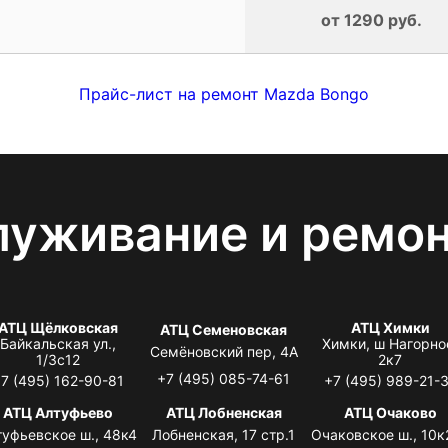
от 1290 руб.
Прайс-лист на ремонт Mazda Bongo
луживание и ремо
АТЦ Щёлковская
АТЦ Химки
АТЦ Семеновская
Байкальская ул.,
Химки, ш Нагорно
Семёновский пер, 4А
1/3с12
2к7
+7 (495) 085-74-61
7 (495) 162-90-81
+7 (495) 989-21-
АТЦ Алтуфьево
АТЦ Лобненская
АТЦ Очаково
туфьевское ш., 48к4
Лобненская, 17 стр.1
Очаковское ш., 10к