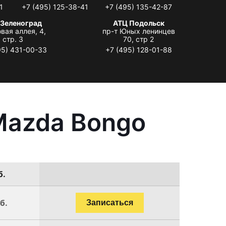
1
+7 (495) 125-38-41
+7 (495) 135-42-87
 Зеленоград
АТЦ Подольск
вая аллея, 4,
пр-т Юных ленинцев
стр. 3
70, стр 2
95) 431-00-33
+7 (495) 128-01-88
Mazda Bongo
б.
б.
Записаться