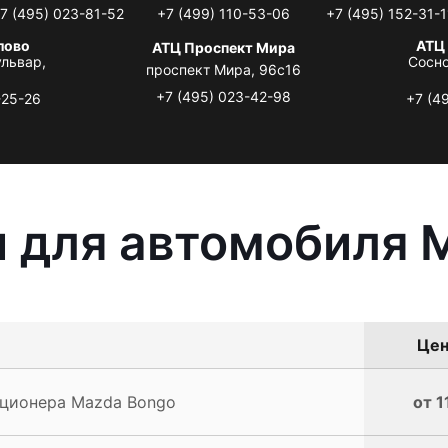
7 (495) 023-81-52
+7 (499) 110-53-06
+7 (495) 152-31-1
лово
АТЦ
АТЦ Проспект Мира
львар,
Сосно
проспект Мира, 96с16
+7 (495) 023-42-98
-25-26
+7 (4
 для автомобиля 
Цен
ционера Mazda Bongo
от 1