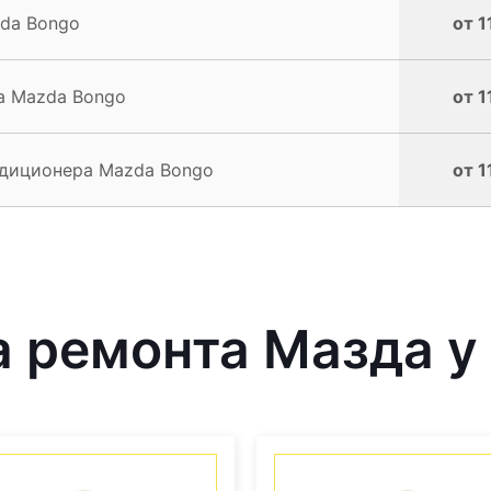
da Bongo
от 1
а Mazda Bongo
от 1
диционера Mazda Bongo
от 1
 ремонта Мазда у