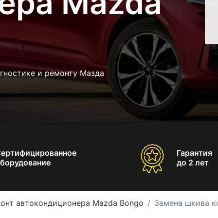
ера Mazda
агностике и ремонту Мазда
Сертифицированное
Гарантия
борудование
до 2 лет
онт автокондиционера Mazda Bongo
Замена шкива к