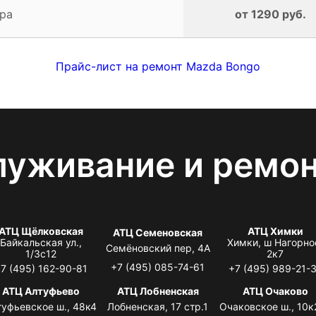
ра
от 1290 руб.
Прайс-лист на ремонт Mazda Bongo
луживание и ремо
АТЦ Щёлковская
АТЦ Химки
АТЦ Семеновская
Байкальская ул.,
Химки, ш Нагорно
Семёновский пер, 4А
1/3с12
2к7
+7 (495) 085-74-61
7 (495) 162-90-81
+7 (495) 989-21-
АТЦ Алтуфьево
АТЦ Лобненская
АТЦ Очаково
туфьевское ш., 48к4
Лобненская, 17 стр.1
Очаковское ш., 10к