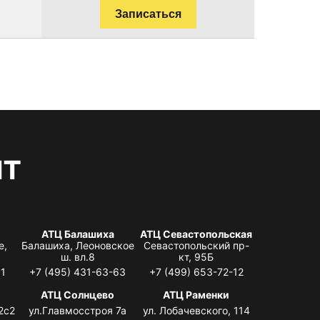
Записаться
нт
АТЦ Балашиха
АТЦ Севастопольская
е,
Балашиха, Леоновское
Севастопольский пр-
ш. вл.8
кт, 95Б
31
+7 (495) 431-63-63
+7 (499) 653-72-12
АТЦ Солнцево
АТЦ Раменки
2с2
ул.Главмосстроя 7а
ул. Лобачевского, 114