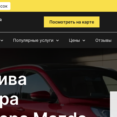
исок
й
Посмотреть на карте
Популярные услуги
Цены
Отзывы
ива
ра