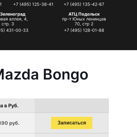
1
+7 (495) 125-38-41
+7 (495) 135-42-87
 Зеленоград
АТЦ Подольск
вая аллея, 4,
пр-т Юных ленинцев
стр. 3
70, стр 2
95) 431-00-33
+7 (495) 128-01-88
Mazda Bongo
а в Руб.
190 руб.
Записаться