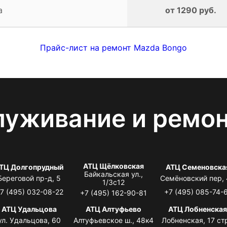
а
от 1290 руб.
Прайс-лист на ремонт Mazda Bongo
луживание и ремо
АТЦ Щёлковская
ТЦ Долгопрудный
АТЦ Семеновска
Байкальская ул.,
Береговой пр-д, 5
Семёновский пер,
1/3с12
7 (495) 032-08-22
+7 (495) 085-74-
+7 (495) 162-90-81
АТЦ Удальцова
АТЦ Алтуфьево
АТЦ Лобненска
ул. Удальцова, 60
Алтуфьевское ш., 48к4
Лобненская, 17 стр