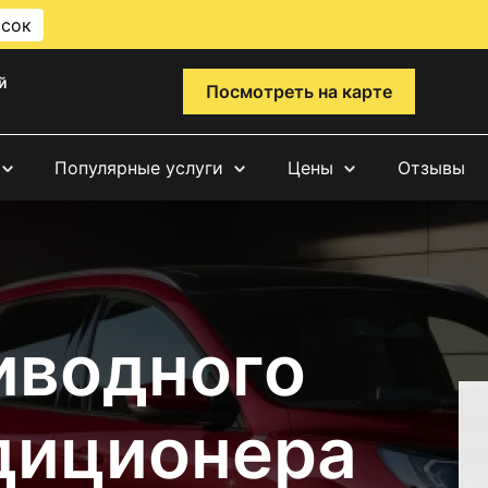
исок
й
Посмотреть на карте
Популярные услуги
Цены
Отзывы
иводного
диционера