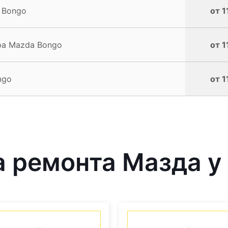
 Bongo
от 1
ра Mazda Bongo
от 1
ngo
от 1
 ремонта Мазда у