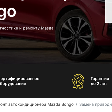
go
агностике и ремонту Мазда
Сертифицированное
Гарантия
борудование
до 2 лет
онт автокондиционера Mazda Bongo
Замена приводн