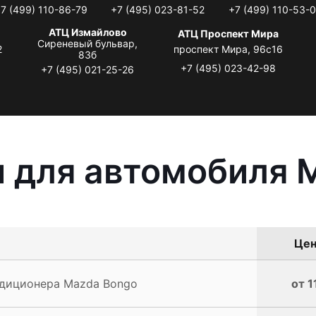
7 (499) 110-86-79
+7 (495) 023-81-52
+7 (499) 110-53-
АТЦ Измайлово
АТЦ Проспект Мира
Сиреневый бульвар,
2
проспект Мира, 96с16
83б
+7 (495) 023-42-98
+7 (495) 021-25-26
 для автомобиля 
Цен
диционера Mazda Bongo
от 1