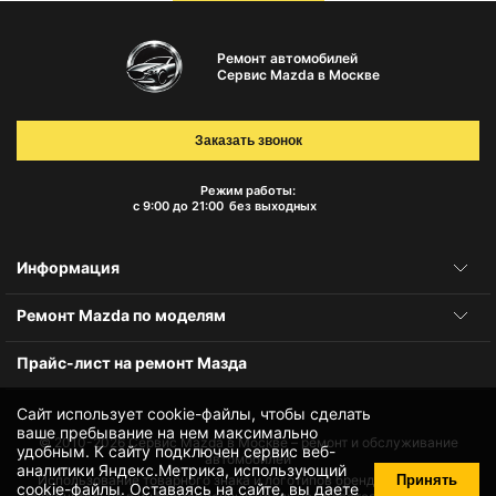
Ремонт автомобилей
Сервис Mazda в Москве
Заказать звонок
Режим работы:
с 9:00 до 21:00
без выходных
Информация
Ремонт Mazda по моделям
Прайс-лист на ремонт Мазда
Сайт использует cookie-файлы, чтобы сделать
ваше пребывание на нем максимально
© 2010-2026
Сервис Mazda в Москве – ремонт и обслуживание
удобным. К cайту подключен сервис веб-
автомобилей
аналитики Яндекс.Метрика, использующий
Принять
Использование товарного знака и логотипов бренда происходит
cookie-файлы
. Оставаясь на сайте, вы даете