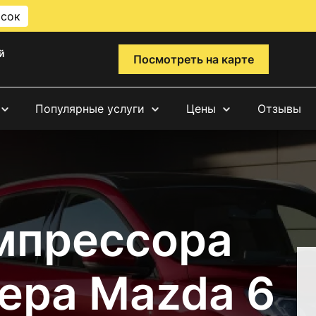
исок
й
Посмотреть на карте
Популярные услуги
Цены
Отзывы
мпрессора
ера Mazda 6