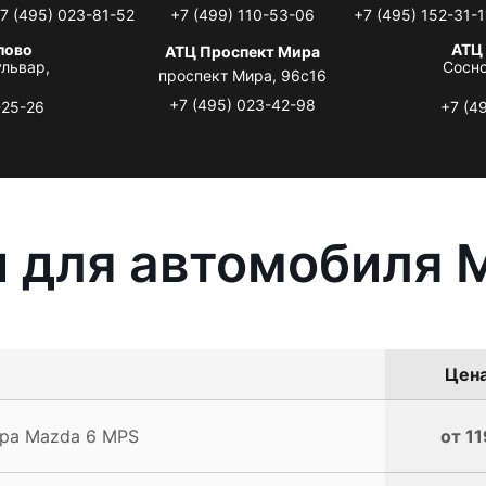
7 (495) 023-81-52
+7 (499) 110-53-06
+7 (495) 152-31-1
лово
АТЦ
АТЦ Проспект Мира
львар,
Сосно
проспект Мира, 96с16
+7 (495) 023-42-98
-25-26
+7 (4
 для автомобиля 
Цена
ра Mazda 6 MPS
от 11