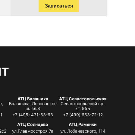
Записаться
нт
АТЦ Балашиха
АТЦ Севастопольская
е,
Балашиха, Леоновское
Севастопольский пр-
ш. вл.8
кт, 95Б
31
+7 (495) 431-63-63
+7 (499) 653-72-12
АТЦ Солнцево
АТЦ Раменки
2с2
ул.Главмосстроя 7а
ул. Лобачевского, 114