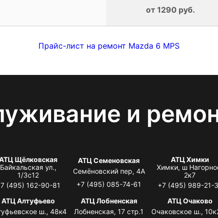
от 1290 руб.
Прайс-лист на ремонт Mazda 6 MPS
луживание и ремо
АТЦ Щёлковская
АТЦ Химки
АТЦ Семеновская
Байкальская ул.,
Химки, ш Нагорно
Семёновский пер, 4А
1/3с12
2к7
+7 (495) 085-74-61
7 (495) 162-90-81
+7 (495) 989-21-
АТЦ Алтуфьево
АТЦ Лобненская
АТЦ Очаково
туфьевское ш., 48к4
Лобненская, 17 стр.1
Очаковское ш., 10к