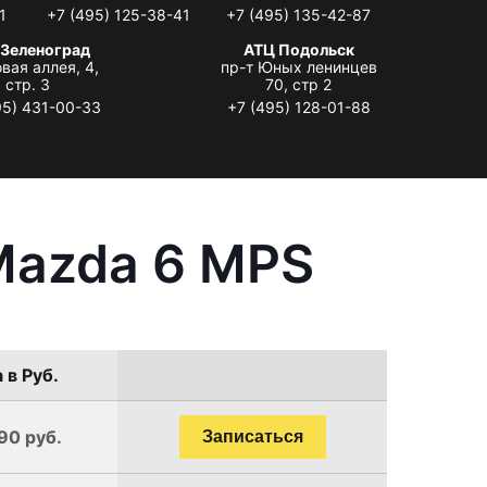
1
+7 (495) 125-38-41
+7 (495) 135-42-87
 Зеленоград
АТЦ Подольск
вая аллея, 4,
пр-т Юных ленинцев
стр. 3
70, стр 2
95) 431-00-33
+7 (495) 128-01-88
Mazda 6 MPS
 в Руб.
90 руб.
Записаться