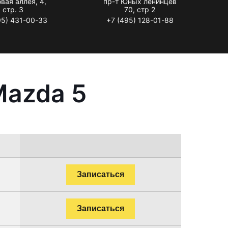
вая аллея, 4,
пр-т Юных ленинцев
стр. 3
70, стр 2
95) 431-00-33
+7 (495) 128-01-88
Mazda 5
Записаться
Записаться