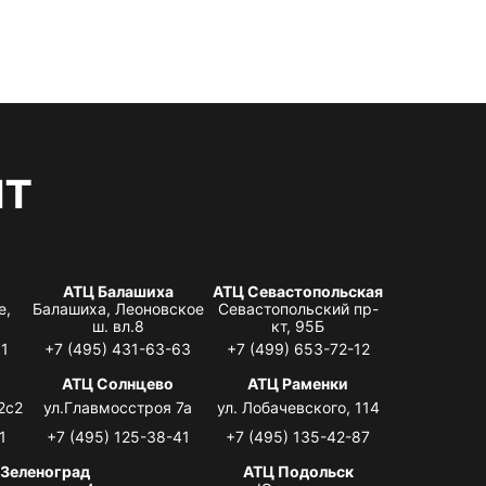
нт
АТЦ Балашиха
АТЦ Севастопольская
е,
Балашиха, Леоновское
Севастопольский пр-
ш. вл.8
кт, 95Б
31
+7 (495) 431-63-63
+7 (499) 653-72-12
АТЦ Солнцево
АТЦ Раменки
2с2
ул.Главмосстроя 7а
ул. Лобачевского, 114
1
+7 (495) 125-38-41
+7 (495) 135-42-87
 Зеленоград
АТЦ Подольск