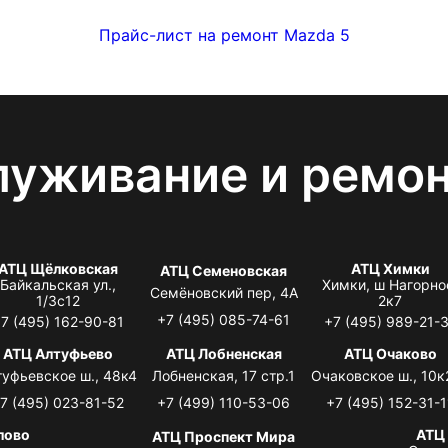
Прайс-лист на ремонт Mazda 5
луживание и ремо
АТЦ Щёлковская
АТЦ Химки
АТЦ Семеновская
Байкальская ул.,
Химки, ш Нагорно
Семёновский пер, 4А
1/3с12
2к7
+7 (495) 085-74-61
7 (495) 162-90-81
+7 (495) 989-21-
АТЦ Алтуфьево
АТЦ Лобненская
АТЦ Очаково
туфьевское ш., 48к4
Лобненская, 17 стр.1
Очаковское ш., 10к
7 (495) 023-81-52
+7 (499) 110-53-06
+7 (495) 152-31-1
лово
АТЦ
АТЦ Проспект Мира